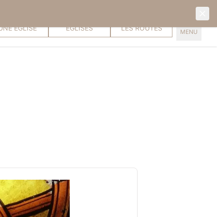
PROPOSER
VISITER LES
DÉCOUVRIR
UNE ÉGLISE
ÉGLISES
LES ROUTES
MENU