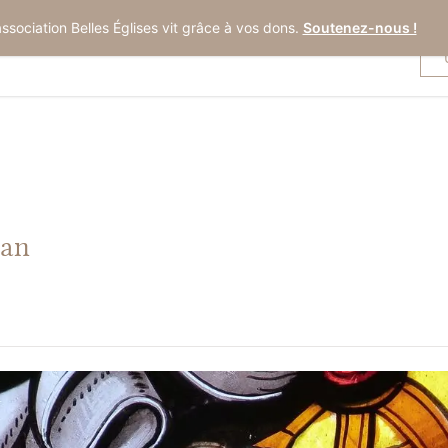
association Belles Églises vit grâce à vos dons.
Soutenez-nous !
ean