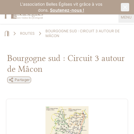
L'association Belles Églises vit grâce à vos
dons.
Soutenez-nous !
MENU
BOURGOGNE SUD : CIRCUIT 3 AUTOUR DE
ROUTES
MÂCON
Home
Bourgogne sud : Circuit 3 autour
de Mâcon
Partager
evious slide