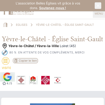
L'association Belles Églises vit grâce à vos
dons.
Soutenez-nous !
MENU
EGLISES
YÈVRE-LE-CHÂTEL - ÉGLISE SAINT-GAULT
Home
Yèvre-le-Châtel - Église Saint-Gault
Yèvre-le-Châtel / Yèvre-la-Ville
Loiret (45)
80
%
EN ATTENTE DE VOS COMPLÉMENTS, MERCI
Copier le lien
VISITE
4
/
5