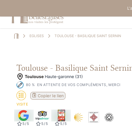
L'
EGLISES
TOULOUSE - BASILIQUE SAINT SERNIN
Home
Toulouse - Basilique Saint Serni
Toulouse
Haute-garonne (31)
80
%
EN ATTENTE DE VOS COMPLÉMENTS, MERCI
Copier le lien
VISITE
5
/
5
5
/
5
5
/
5