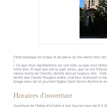
Cette basilique de brique et de pierre du XIe siècle n’est ri
!
« Ce que nous représentons sur une toile, ou que nous taill
notre être. Et quel que soit le sujet rendu, que ce soit l’Ol
nature morte de Chardin, l’artiste devrait toujours dire : Voilà
tandis que Claude Nougaro poète, chanteur toulousain a magn
l’orage dans l’air et pourtant l’église Saint-Sernin illumine le s
Horaires d'ouverture
Ouverture de l'église d'octobre à mai tous les jours de 8 h 30