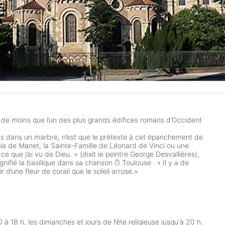
en de moins que l’un des plus grands édifices romans d’Occident
ons dans un marbre, n’est que le prétexte à cet épanchement de
ympia de Manet, la Sainte-Famille de Léonard de Vinci ou une
 ce que j’ai vu de Dieu. » (dixit le peintre George Desvallières),
ifié la basilique dans sa chanson Ô Toulouse : « Il y a de
oir d’une fleur de corail que le soleil arrose.»
 à 18 h, les dimanches et jours de fête religieuse jusqu'à 20 h.