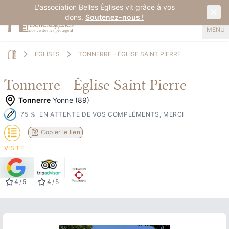
L'association Belles Églises vit grâce à vos
dons.
Soutenez-nous !
MENU
EGLISES
TONNERRE - ÉGLISE SAINT PIERRE
Home
Tonnerre - Église Saint Pierre
Tonnerre
Yonne (89)
75
%
EN ATTENTE DE VOS COMPLÉMENTS, MERCI
Copier le lien
VISITE
4
/
5
4
/
5