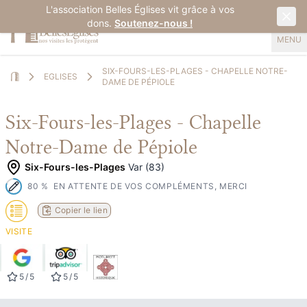
L'association Belles Églises vit grâce à vos
dons.
Soutenez-nous !
MENU
SIX-FOURS-LES-PLAGES - CHAPELLE NOTRE-
EGLISES
DAME DE PÉPIOLE
Home
Six-Fours-les-Plages - Chapelle
Notre-Dame de Pépiole
Six-Fours-les-Plages
Var (83)
80
%
EN ATTENTE DE VOS COMPLÉMENTS, MERCI
Copier le lien
VISITE
5
/
5
5
/
5