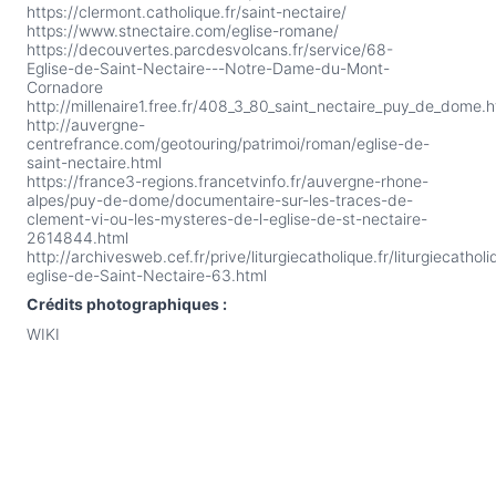
https://clermont.catholique.fr/saint-nectaire/
https://www.stnectaire.com/eglise-romane/
https://decouvertes.parcdesvolcans.fr/service/68-
Eglise-de-Saint-Nectaire---Notre-Dame-du-Mont-
Cornadore
http://millenaire1.free.fr/408_3_80_saint_nectaire_puy_de_dome.h
http://auvergne-
centrefrance.com/geotouring/patrimoi/roman/eglise-de-
saint-nectaire.html
https://france3-regions.francetvinfo.fr/auvergne-rhone-
alpes/puy-de-dome/documentaire-sur-les-traces-de-
clement-vi-ou-les-mysteres-de-l-eglise-de-st-nectaire-
2614844.html
http://archivesweb.cef.fr/prive/liturgiecatholique.fr/liturgiecatholi
eglise-de-Saint-Nectaire-63.html
Crédits photographiques :
WIKI