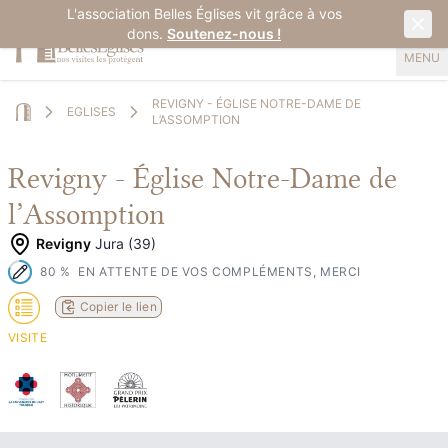
L'association Belles Églises vit grâce à vos
dons.
Soutenez-nous !
MENU
REVIGNY - ÉGLISE NOTRE-DAME DE
EGLISES
L’ASSOMPTION
Home
Revigny - Église Notre-Dame de
l’Assomption
Revigny
Jura (39)
80
%
EN ATTENTE DE VOS COMPLÉMENTS, MERCI
Copier le lien
VISITE