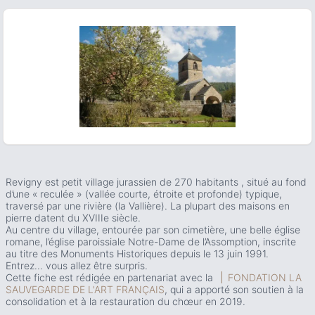
ous slide
Revigny est petit village jurassien de 270 habitants , situé au fond
d’une « reculée » (vallée courte, étroite et profonde) typique,
traversé par une rivière (la Vallière). La plupart des maisons en
pierre datent du XVIIIe siècle.
Au centre du village, entourée par son cimetière, une belle église
romane, l’église paroissiale Notre-Dame de l’Assomption, inscrite
au titre des Monuments Historiques depuis le 13 juin 1991.
Entrez... vous allez être surpris.
Cette fiche est rédigée en partenariat avec la
FONDATION LA
SAUVEGARDE DE L'ART FRANÇAIS
, qui a apporté son soutien à la
consolidation et à la restauration du chœur en 2019.