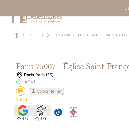
L'
EGLISES
PARIS 75007 - ÉGLISE SAINT-FRANÇOIS XAVI
Home
Paris 75007 - Église Saint-Franç
Paris
Paris (75)
100% !
Copier le lien
VISITE
4
/
5
4
/
3