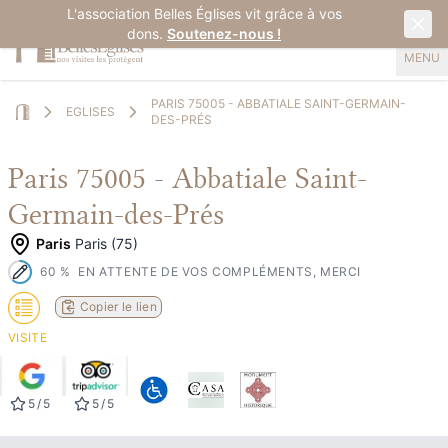
L'association Belles Églises vit grâce à vos
dons.
Soutenez-nous !
MENU
PARIS 75005 - ABBATIALE SAINT-GERMAIN-
EGLISES
DES-PRÉS
Home
Paris 75005 - Abbatiale Saint-
Germain-des-Prés
Paris
Paris (75)
60
%
EN ATTENTE DE VOS COMPLÉMENTS, MERCI
Copier le lien
VISITE
5
/
5
5
/
5