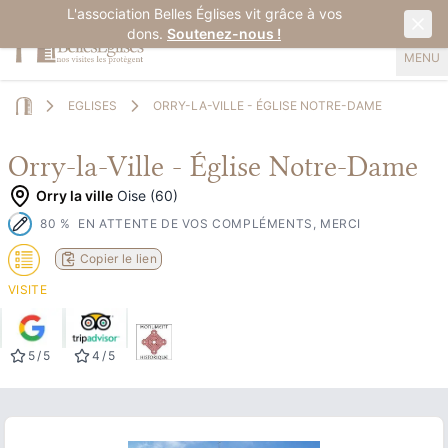
L'association Belles Églises vit grâce à vos
dons.
Soutenez-nous !
MENU
EGLISES
ORRY-LA-VILLE - ÉGLISE NOTRE-DAME
Home
Orry-la-Ville - Église Notre-Dame
Orry la ville
Oise (60)
80
%
EN ATTENTE DE VOS COMPLÉMENTS, MERCI
Copier le lien
VISITE
5
/
5
4
/
5