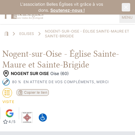
L'association Belles Églises vit grâce à vos
dons.
Soutenez-nous !
MENU
NOGENT-SUR-OISE - ÉGLISE SAINTE-MAURE ET
EGLISES
SAINTE-BRIGIDE
Home
Nogent-sur-Oise - Église Sainte-
Maure et Sainte-Brigide
NOGENT SUR OISE
Oise (60)
80
%
EN ATTENTE DE VOS COMPLÉMENTS, MERCI
Copier le lien
VISITE
4
/
5