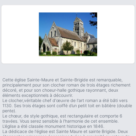
ous slide
Cette église Sainte-Maure et Sainte-Brigide est remarquable,
principalement pour son clocher roman de trois étages richement
décoré, et pour son choeur-halle gothique rayonnant, deux
éléments exceptionnels à découvrir.
Le clocher,véritable chef d'œuvre de l'art roman a été bâti vers
1130. Ses trois étages sont coiffé d’un petit toit en bâtière (double
pente).
Le chœur, de style gothique, est rectangulaire et comporte 6
travées. Vous serez sensible à l'harmonie de cet ensemble.
L’église a été classée monument historique en 1846.
La dédicace de l'église est Sainte Maure et sainte Brigide. Deux