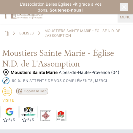
L'association Belles Églises vit grâce à vos
dons.
Soutenez-nous !
MENU
MOUSTIERS SAINTE MARIE - ÉGLISE N.D. DE
EGLISES
L'ASSOMPTION
Home
Moustiers Sainte Marie - Église
N.D. de L'Assomption
Moustiers Sainte Marie
Alpes-de-Haute-Provence (04)
80
%
EN ATTENTE DE VOS COMPLÉMENTS, MERCI
Copier le lien
VISITE
5
/
5
5
/
5