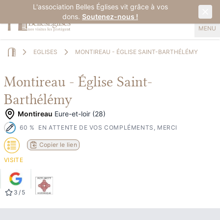
L'association Belles Églises vit grâce à vos
dons.
Soutenez-nous !
MENU
EGLISES
MONTIREAU - ÉGLISE SAINT-BARTHÉLÉMY
Home
Montireau - Église Saint-
Barthélémy
Montireau
Eure-et-loir (28)
60
%
EN ATTENTE DE VOS COMPLÉMENTS, MERCI
Copier le lien
VISITE
3
/
5