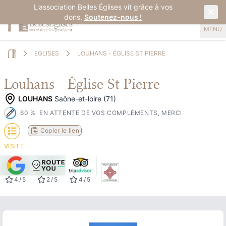
L'association Belles Églises vit grâce à vos
dons.
Soutenez-nous !
MENU
EGLISES
LOUHANS - ÉGLISE ST PIERRE
Home
Louhans - Église St Pierre
LOUHANS
Saône-et-loire (71)
60
%
EN ATTENTE DE VOS COMPLÉMENTS, MERCI
Copier le lien
VISITE
4
/
5
2
/
5
4
/
5