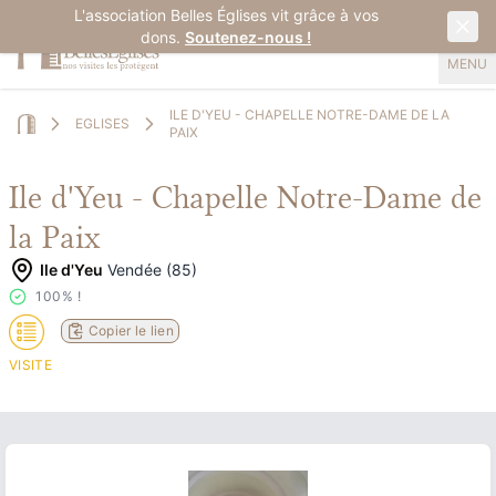
L'association Belles Églises vit grâce à vos
dons.
Soutenez-nous !
MENU
ILE D'YEU - CHAPELLE NOTRE-DAME DE LA
EGLISES
PAIX
Home
Ile d'Yeu - Chapelle Notre-Dame de
la Paix
Ile d'Yeu
Vendée (85)
100% !
Copier le lien
VISITE