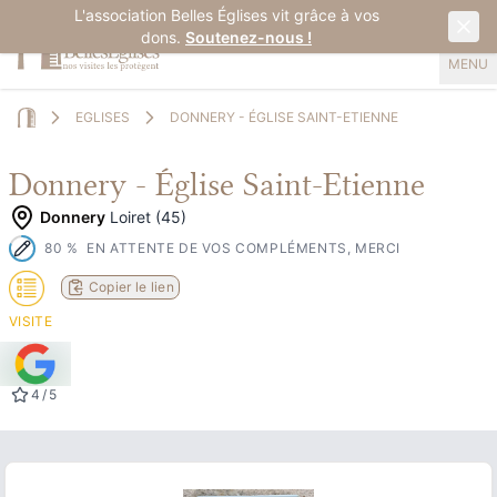
L'association Belles Églises vit grâce à vos
dons.
Soutenez-nous !
MENU
EGLISES
DONNERY - ÉGLISE SAINT-ETIENNE
Home
Donnery - Église Saint-Etienne
Donnery
Loiret (45)
80
%
EN ATTENTE DE VOS COMPLÉMENTS, MERCI
Copier le lien
VISITE
4
/
5