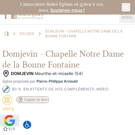
L'association Belles Églises vit grâce à vos
dons.
Soutenez-nous !
MENU
DOMJEVIN - CHAPELLE NOTRE DAME DE LA
EGLISES
BONNE FONTAINE
Home
Domjevin - Chapelle Notre Dame
de la Bonne Fontaine
DOMJEVIN
Meurthe-et-moselle (54)
église proposée par
Pierre-Philippe Arnould
80
%
EN ATTENTE DE VOS COMPLÉMENTS, MERCI
Copier le lien
VISITE
5
/
5