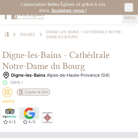
L'association Belles Églises vit grâce à vos
dons.
Soutenez-nous !
MENU
DIGNE-LES-BAINS - CATHÉDRALE NOTRE-
EGLISES
DAME DU BOURG
Home
Digne-les-Bains - Cathédrale
Notre-Dame du Bourg
Digne-les-Bains
Alpes-de-Haute-Provence (04)
100% !
Copier le lien
VISITE
4
/
5
4
/
5