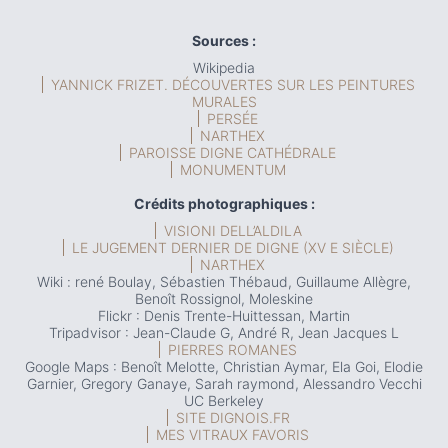
Sources :
Wikipedia
YANNICK FRIZET. DÉCOUVERTES SUR LES PEINTURES
MURALES
PERSÉE
NARTHEX
PAROISSE DIGNE CATHÉDRALE
MONUMENTUM
Crédits photographiques :
VISIONI DELL’ALDILA
LE JUGEMENT DERNIER DE DIGNE (XV E SIÈCLE)
NARTHEX
Wiki : rené Boulay, Sébastien Thébaud, Guillaume Allègre,
Benoît Rossignol, Moleskine
Flickr : Denis Trente-Huittessan, Martin
Tripadvisor : Jean-Claude G, André R, Jean Jacques L
PIERRES ROMANES
Google Maps : Benoît Melotte, Christian Aymar, Ela Goi, Elodie
Garnier, Gregory Ganaye, Sarah raymond, Alessandro Vecchi
UC Berkeley
SITE DIGNOIS.FR
MES VITRAUX FAVORIS