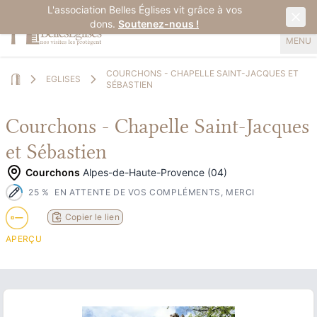
L'association Belles Églises vit grâce à vos
dons.
Soutenez-nous !
MENU
COURCHONS - CHAPELLE SAINT-JACQUES ET
EGLISES
SÉBASTIEN
Home
Courchons - Chapelle Saint-Jacques
et Sébastien
Courchons
Alpes-de-Haute-Provence (04)
25
%
EN ATTENTE DE VOS COMPLÉMENTS, MERCI
Copier le lien
APERÇU