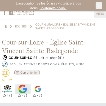
L'association Belles Églises vit grâce à vos
dons.
Soutenez-nous !
MENU
COUR-SUR-LOIRE - ÉGLISE SAINT-VINCENT
EGLISES
SAINTE-RADEGONDE
Home
Cour-sur-Loire - Église Saint-
Vincent Sainte-Radegonde
COUR-SUR-LOIRE
Loir-et-cher (41)
80
%
EN ATTENTE DE VOS COMPLÉMENTS, MERCI
Copier le lien
ALBUM
4
/
5
4
/
5
4
/
5