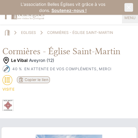
L'association Belles Églises vit grâce à vos
dons.
Soutenez-nous !
MENU
EGLISES
CORMIÈRES - ÉGLISE SAINT-MARTIN
Home
Cormières - Église Saint-Martin
Le Vibal
Aveyron (12)
40
%
EN ATTENTE DE VOS COMPLÉMENTS, MERCI
Copier le lien
VISITE