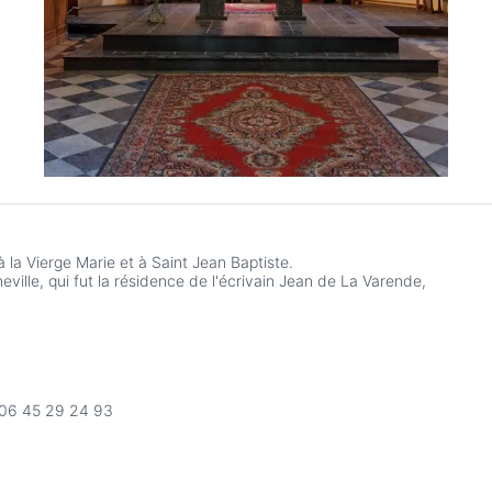
la Vierge Marie et à Saint Jean Baptiste.
eville, qui fut la résidence de l'écrivain Jean de La Varende,
r 06 45 29 24 93