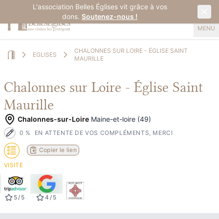
L'association Belles Églises vit grâce à vos
dons.
Soutenez-nous !
MENU
CHALONNES SUR LOIRE - ÉGLISE SAINT
EGLISES
MAURILLE
Home
Chalonnes sur Loire - Église Saint
Maurille
Chalonnes-sur-Loire
Maine-et-loire (49)
0
%
EN ATTENTE DE VOS COMPLÉMENTS, MERCI
Copier le lien
VISITE
5
/
5
4
/
5