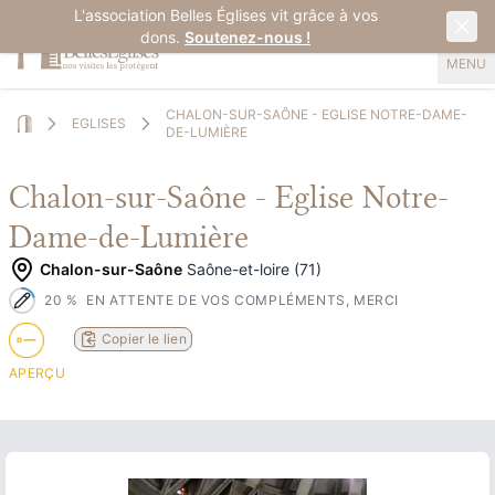
L'association Belles Églises vit grâce à vos
dons.
Soutenez-nous !
MENU
CHALON-SUR-SAÔNE - EGLISE NOTRE-DAME-
EGLISES
DE-LUMIÈRE
Home
Chalon-sur-Saône - Eglise Notre-
Dame-de-Lumière
Chalon-sur-Saône
Saône-et-loire (71)
20
%
EN ATTENTE DE VOS COMPLÉMENTS, MERCI
Copier le lien
APERÇU