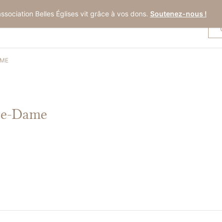
association Belles Églises vit grâce à vos dons.
Soutenez-nous !
AME
tre-Dame