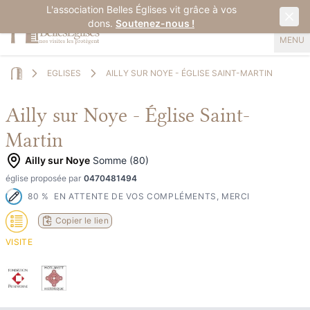
L'association Belles Églises vit grâce à vos
dons.
Soutenez-nous !
MENU
EGLISES
AILLY SUR NOYE - ÉGLISE SAINT-MARTIN
Home
Ailly sur Noye - Église Saint-
Martin
Ailly sur Noye
Somme (80)
église proposée par
0470481494
80
%
EN ATTENTE DE VOS COMPLÉMENTS, MERCI
Copier le lien
VISITE